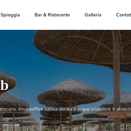
a Spiaggia
Bar & Ristorante
Galleria
Contat
ub
toscana, dove soffice sabbia dorata e acque cristalline ti atte