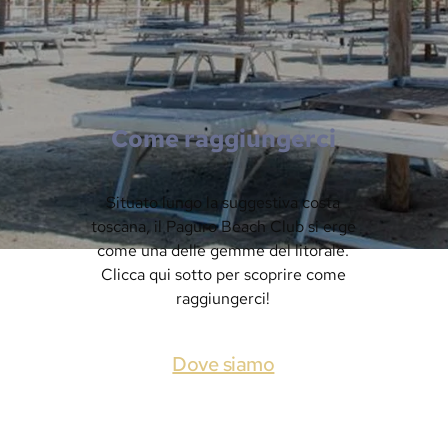
Come raggiungerci
Situato lungo la suggestiva costa
toscana, il Paguro Beach Club si erge
come una delle gemme del litorale.
Clicca qui sotto per scoprire come
raggiungerci!
Dove siamo