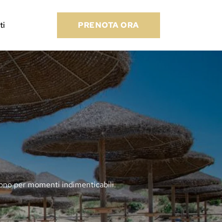
ti
PRENOTA ORA
ndono per momenti indimenticabili.