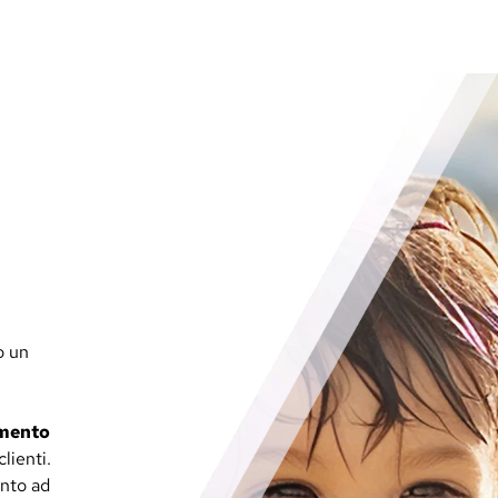
o un
imento
clienti.
onto ad