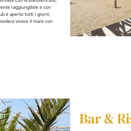
remiate con la Bandiera Blu,
mente raggiungibile e con
 è aperto tutti i giorni,
desidera vivere il mare con
Bar & Ri