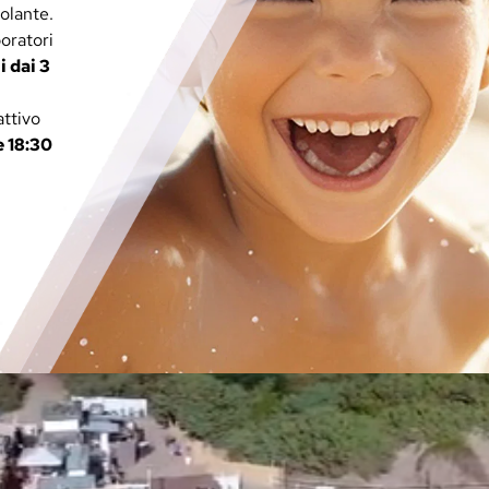
molante.
oratori
 dai 3
attivo
e 18:30